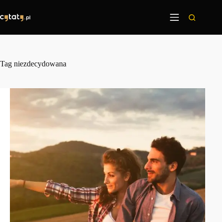
Przejdź
do
treści
Tag
niezdecydowana