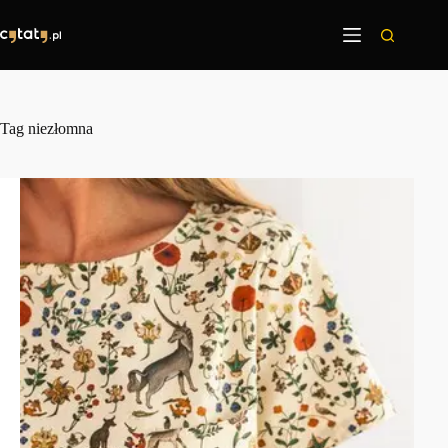
Przejdź
do
treści
Tag
niezłomna