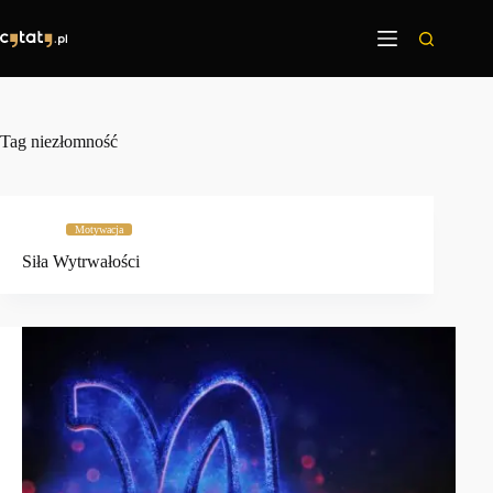
Przejdź
do
treści
Tag
niezłomność
Motywacja
Siła Wytrwałości