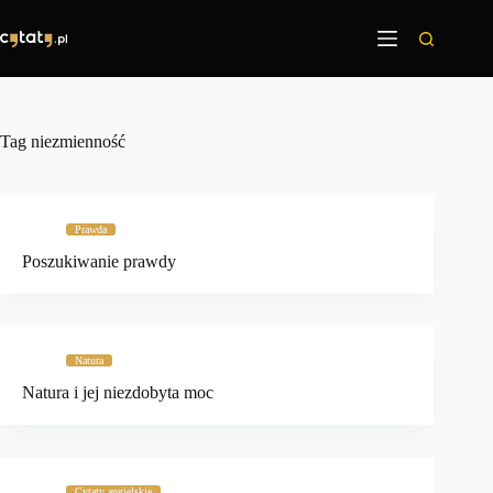
Przejdź
do
treści
Tag
niezmienność
Prawda
Poszukiwanie prawdy
Natura
Natura i jej niezdobyta moc
Cytaty angielskie