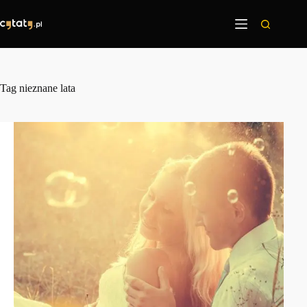
Przejdź
do
treści
Tag
nieznane lata