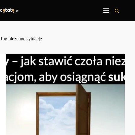
Przejdź
do
treści
Tag
nieznane sytuacje