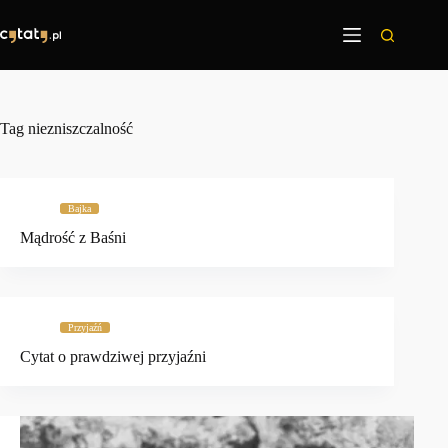
Przejdź
do
treści
Tag
niezniszczalność
Bajka
Mądrość z Baśni
Przyjaźń
Cytat o prawdziwej przyjaźni