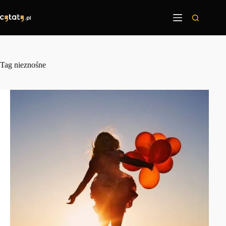
Przejdź
do
treści
Tag
nieznośne