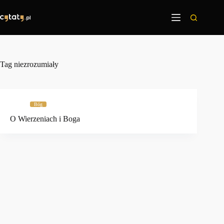
Przejdź
do
treści
Tag
niezrozumiały
Bóg
O Wierzeniach i Boga