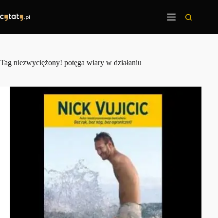
Przejdź
do
treści
Tag
niezwyciężony! potęga wiary w działaniu