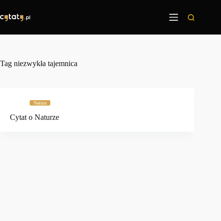
Przejdź
do
treści
Tag
niezwykła tajemnica
Natura
Cytat o Naturze