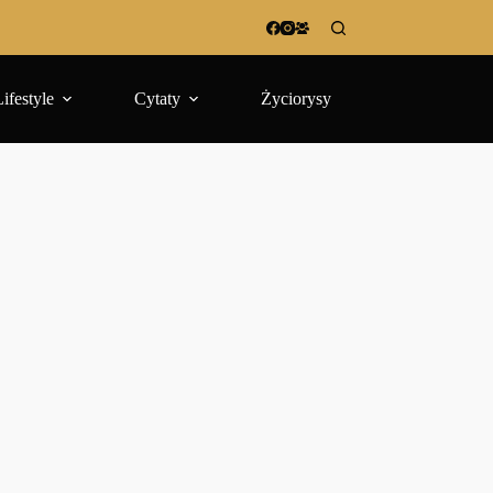
Lifestyle
Cytaty
Życiorysy