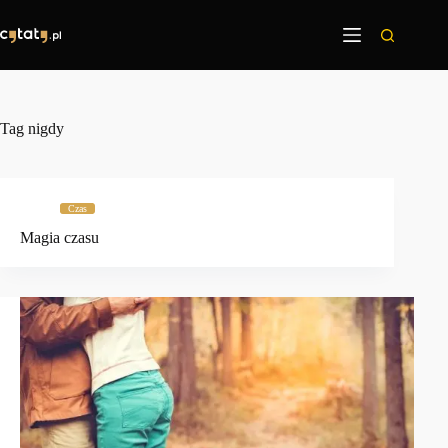
Przejdź
do
treści
Tag
nigdy
Czas
Magia czasu