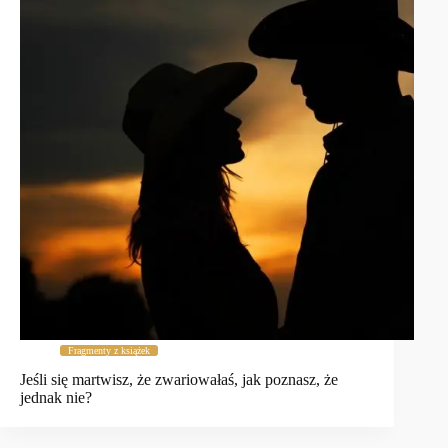
Fragmenty z książek
Jeśli się martwisz, że zwariowałaś, jak poznasz, że
jednak nie?