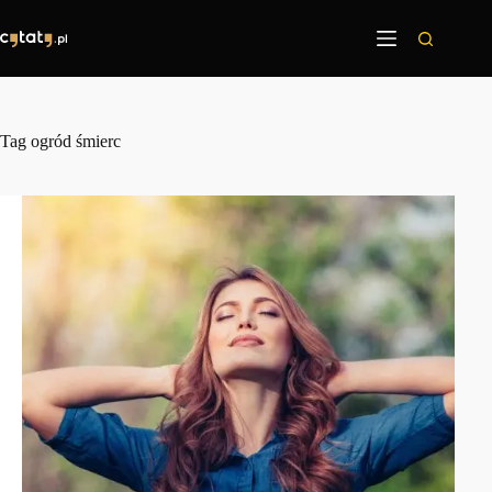
Przejdź
do
treści
Tag
ogród śmierc