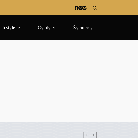
Lifestyle
Cytaty
Życiorysy