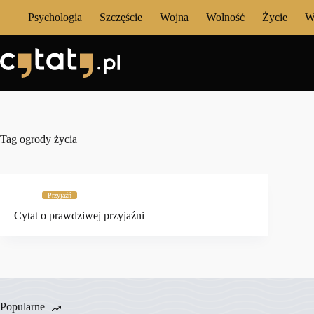
Przejdź
Psychologia
Szczęście
Wojna
Wolność
Życie
W
do
treści
Tag
ogrody życia
Przyjaźń
Cytat o prawdziwej przyjaźni
Popularne