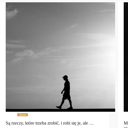
Życie
Są rzeczy, które trzeba zrobić, i robi się je, ale …
Mę