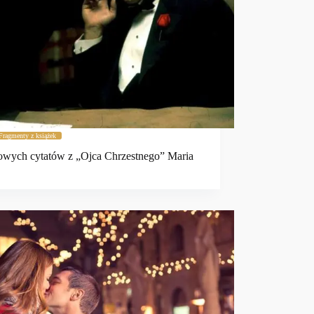
Fragmenty z książek
owych cytatów z „Ojca Chrzestnego” Maria