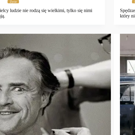
Życie
elcy ludzie nie rodzą się wielkimi, tylko się nimi
Spędzas
ają.
który n