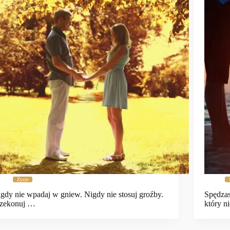
Życie
gdy nie wpadaj w gniew. Nigdy nie stosuj groźby.
Spędzas
rzekonuj …
który n