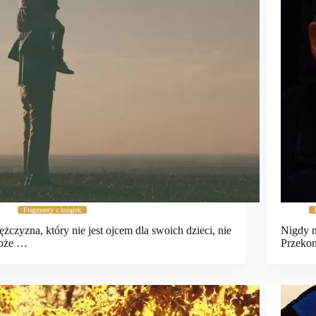
Fragmenty z książek
żczyzna, który nie jest ojcem dla swoich dzieci, nie
Nigdy n
oże …
Przeko