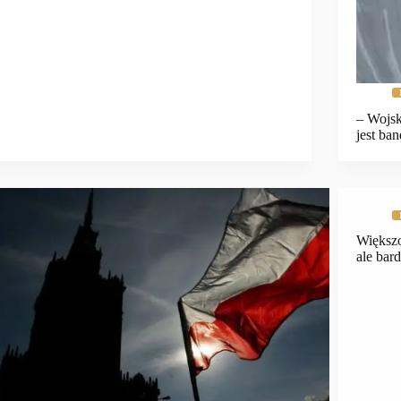
– Wojsk
jest ba
Większo
ale bar