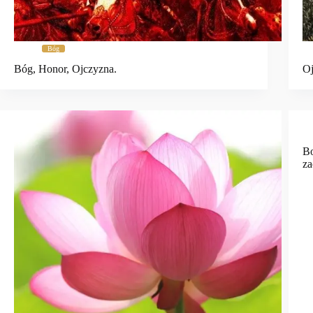
Bóg
Bóg, Honor, Ojczyzna.
Oj
Bo
z