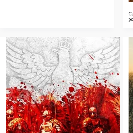
Ca
po