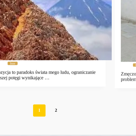
Inne
zycja to paradoks świata mego ludu, ograniczanie
Zmęczon
szej potęgi wynikające …
problem
1
2