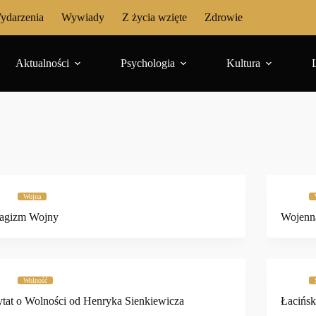
ydarzenia
Wywiady
Z życia wzięte
Zdrowie
Aktualności
Psychologia
Kultura
Wojna
ragizm Wojny
Wojenn
Wolność
tat o Wolności od Henryka Sienkiewicza
Łacińs