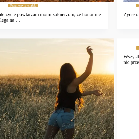
Fragmenty z książek
łe życie powtarzam moim żołnierzom, że honor nie
Życie o
lega na …
Wszyst
nic prz