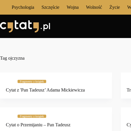
Przejdź
Psychologia
Szczęście
Wojna
Wolność
Życie
W
do
treści
Tag
ojczyzna
Fragmenty z książek
Cytat z 'Pan Tadeusz’ Adama Mickiewicza
T
Fragmenty z książek
Cytat o Przemijaniu – Pan Tadeusz
Cy