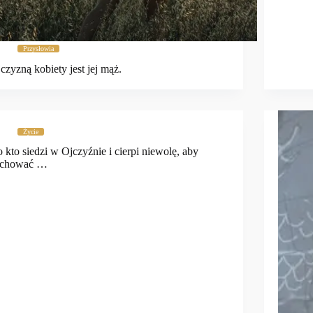
Przysłowia
czyzną kobiety jest jej mąż.
Życie
 kto siedzi w Ojczyźnie i cierpi niewolę, aby
achować …