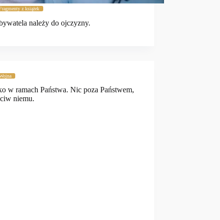
Fragmenty z książek
bywatela należy do ojczyzny.
Wojna
ko w ramach Państwa. Nic poza Państwem,
eciw niemu.