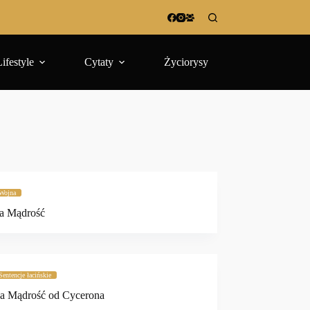
Lifestyle
Cytaty
Życiorysy
Wojna
a Mądrość
Sentencje łacińskie
ka Mądrość od Cycerona