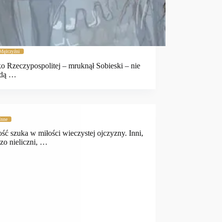
Mężczyźni
o Rzeczypospolitej – mruknął Sobieski – nie
ndą …
Inne
ść szuka w miłości wieczystej ojczyzny. Inni,
dzo nieliczni, …