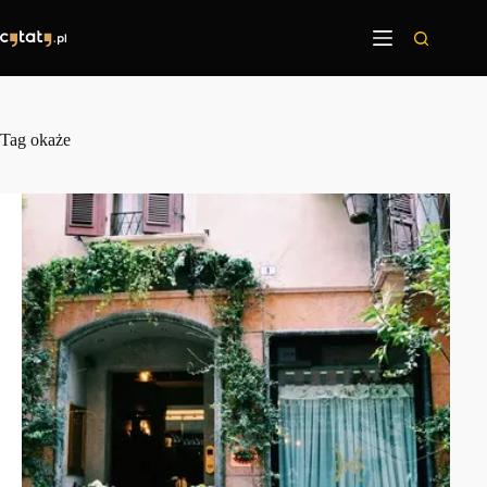
Przejdź
do
treści
Tag
okaże