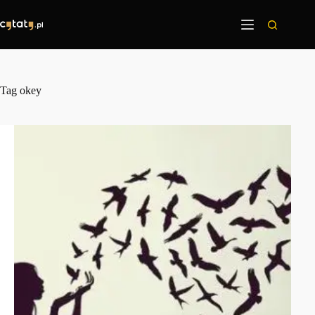
Przejdź
do
treści
Tag
okey