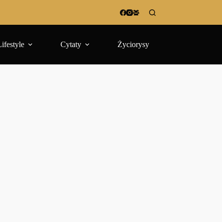
Lifestyle
Cytaty
Życiorysy