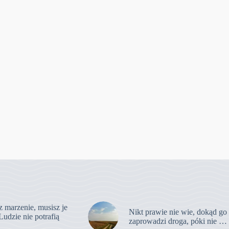
z marzenie, musisz je
Nikt prawie nie wie, dokąd go
Ludzie nie potrafią
zaprowadzi droga, póki nie …