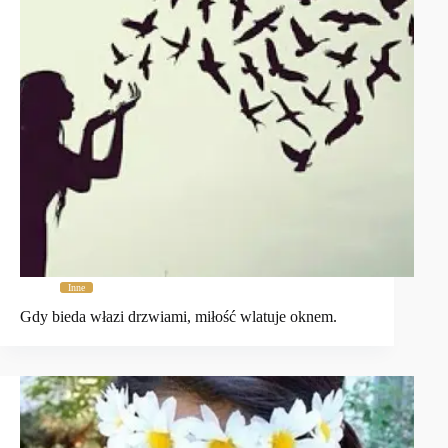
Inne
Gdy bieda włazi drzwiami, miłość wlatuje oknem.