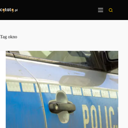
Przejdź
do
treści
Tag
okno