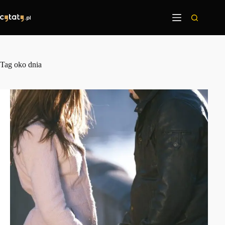
Przejdź
do
treści
Tag
oko dnia