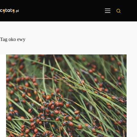
Przejdź
do
treści
Tag
oko ewy