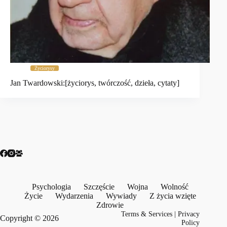
Życiorysy
Jan Twardowski:[życiorys, twórczość, dzieła, cytaty]
Psychologia
Szczęście
Wojna
Wolność
Życie
Wydarzenia
Wywiady
Z życia wzięte
Zdrowie
Terms & Services
|
Privacy
Copyright © 2026
Policy