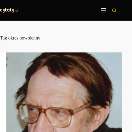
Przejdź
do
treści
Tag
okres powojenny