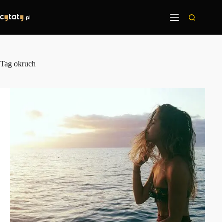
Przejdź
do
treści
Tag
okruch