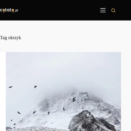
Przejdź
do
treści
Tag
okrzyk