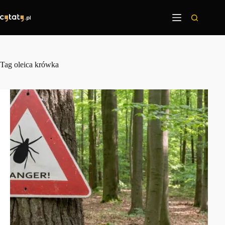
Przejdź
do
treści
Tag
oleica krówka