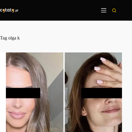
Przejdź
do
treści
Tag
olga k