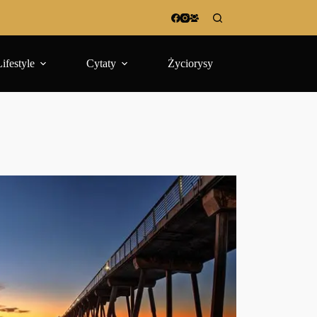
Lifestyle
Cytaty
Życiorysy