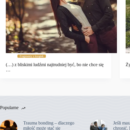
Fragmenty z książek
(…) z bliskimi ludźmi najtrudniej być, bo nie chce się
Ży
…
Popularne
Trauma bonding – dlaczego
Jeśli mas
miłość może stać się
chronić. 