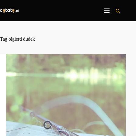
Przejdź
do
treści
Tag
olgierd dudek