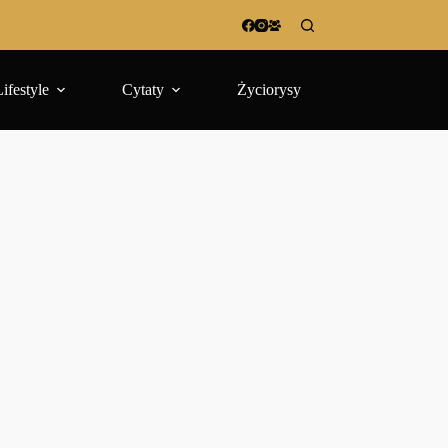
Lifestyle
Cytaty
Życiorysy