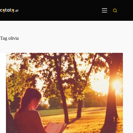
Przejdź
do
treści
Tag
olivia