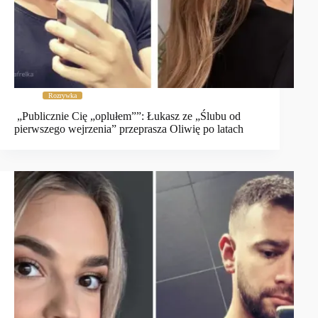
Rozrywka
„Publicznie Cię „oplułem””: Łukasz ze „Ślubu od
pierwszego wejrzenia” przeprasza Oliwię po latach