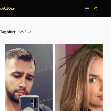
Przejdź
do
treści
Tag
oliwia ciesiółka