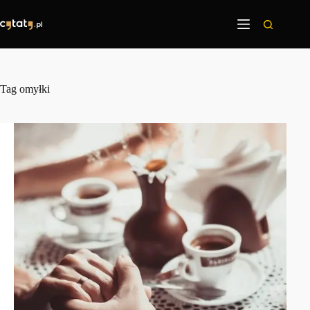
Przejdź
do
treści
Tag
omyłki