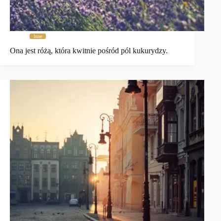
Inne
Ona jest różą, która kwitnie pośród pól kukurydzy.