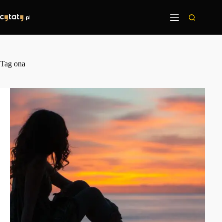
Przejdź
do
treści
Tag
ona