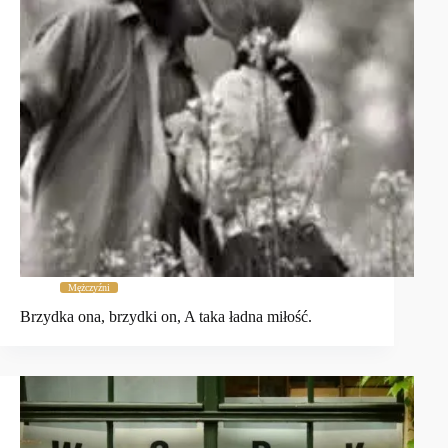
Mężczyźni
Brzydka ona, brzydki on, A taka ładna miłość.