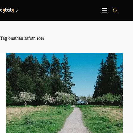
Przejdź
do
treści
Tag
onathan safran foer