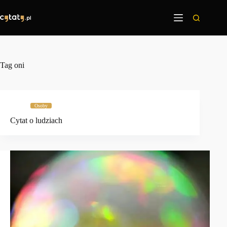
Przejdź
do
treści
Tag
oni
Osoby
Cytat o ludziach