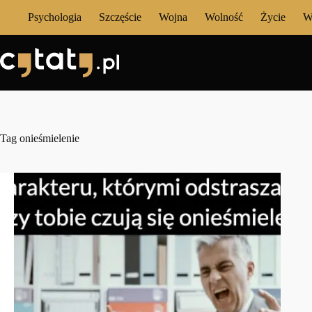
Przejdź
Psychologia
Szczęście
Wojna
Wolność
Życie
W
do
treści
Tag
onieśmielenie