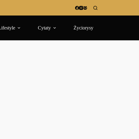
Lifestyle
Cytaty
Życiorysy