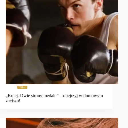
Film
„Kulej. Dwie strony medalu” – obejrzyj w domowym
zaciszu!