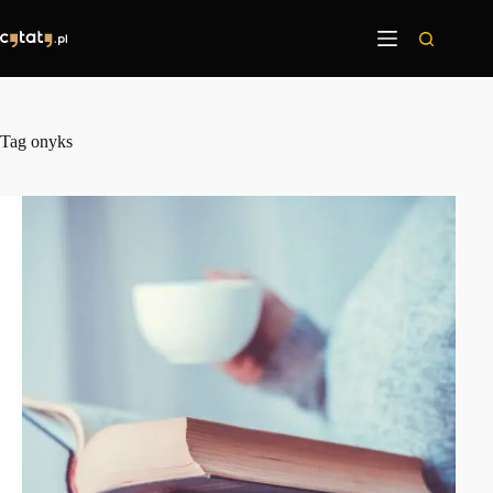
Przejdź
do
treści
Tag
onyks