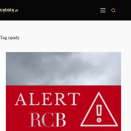
Przejdź
do
treści
Tag
opady