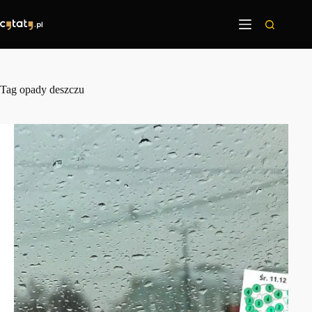
Przejdź
do
treści
Tag
opady deszczu