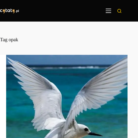
Przejdź
do
treści
Tag
opak