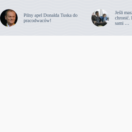
Jeśli mas
Pilny apel Donalda Tuska do
chronić. 
pracodwaców!
sami …