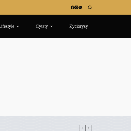
Lifestyle
Cytaty
Życiorysy