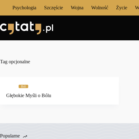
Przejdź
Psychologia
Szczęście
Wojna
Wolność
Życie
W
do
treści
Tag
opcjonalne
Ból
Głębokie Myśli o Bólu
Popularne