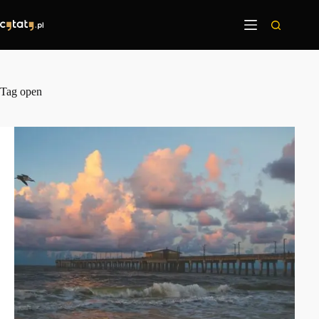
Przejdź
do
treści
Tag
open