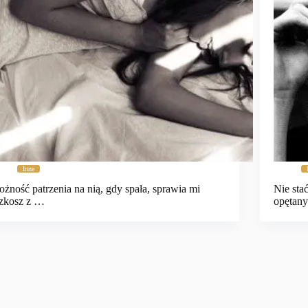
Inne
żność patrzenia na nią, gdy spała, sprawia mi
Nie sta
zkosz z …
opętan