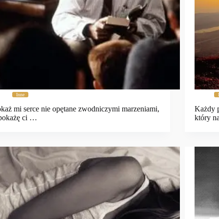
Inne
każ mi serce nie opętane zwodniczymi marzeniami,
Każdy p
pokażę ci …
który 