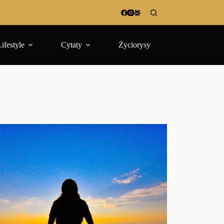
Lifestyle
Cytaty
Życiorysy