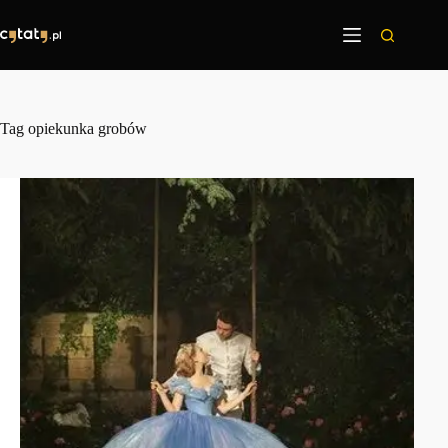
Przejdź
do
treści
Tag
opiekunka grobów