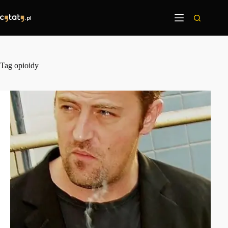
Przejdź
do
treści
Tag
opioidy